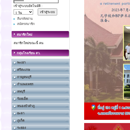
เข้าสู่ระบบอัตโนมัติ :
ลืมรหัสผ่าน
สมัครสมาชิก
สมาชิกใหม่
สมาชิกใหม่ขณะนี้ คน
กลุ่มโรงเรียน สว.
พะเยา
ศรีสะเกษ
กาญจนบุรี
กำแพงเพชร
ลพบุรี
ร้อยเอ็ด
หนองบัวลำภู
ยะลา
ภูเก็ต
ระยอง