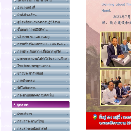
โครงสร้างการบริหารงาน
อำนาจหน้าที่
คำสั่งโรงเรียน
คู่มือหรือแนวทางการปฏิบัติงาน
ขั้นตอนการปฎิบัติงาน
นโยบาย No Gift Policy
การสร้างวัฒนธรรม No Gift Policy
การประเมินความเสี่ยงการทุจริต
มาตรการความโปร่งใสในสถานศึกษา
โรงเรียนมาตรฐานสากล
ข่าวประชาสัมพันธ์
ภาพกิจกรรม
วีดีโอกิจกรรม
กระดานแสดงความคิดเห็น
บุคลากร
ฝ่ายบริหาร
กลุ่มสาระภาษาไทย
กลุ่มสาระคณิตศาสตร์