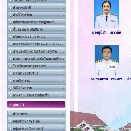
โครงสร้างการบริหารงาน
อำนาจหน้าที่
คำสั่งโรงเรียน
คู่มือหรือแนวทางการปฏิบัติงาน
ขั้นตอนการปฎิบัติงาน
นโยบาย No Gift Policy
การสร้างวัฒนธรรม No Gift Policy
การประเมินความเสี่ยงการทุจริต
มาตรการความโปร่งใสในสถานศึกษา
โรงเรียนมาตรฐานสากล
ข่าวประชาสัมพันธ์
ภาพกิจกรรม
วีดีโอกิจกรรม
กระดานแสดงความคิดเห็น
บุคลากร
ฝ่ายบริหาร
กลุ่มสาระภาษาไทย
กลุ่มสาระคณิตศาสตร์