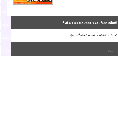
ที่อยู่ 134 ม.1 ต.สวนหลวง อ.เฉลิมพระเกียร
ผู้ดูแลเว็บไซต์ นางสาวมนัสชนก บินสไร