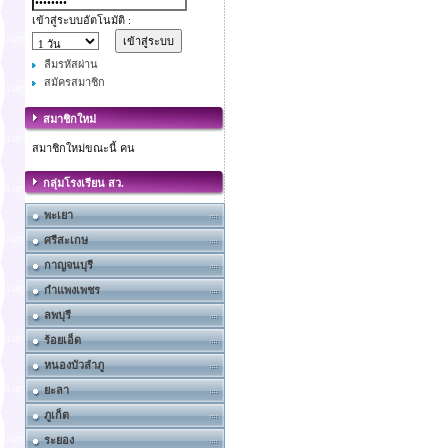
เข้าสู่ระบบอัตโนมัติ :
ลืมรหัสผ่าน
สมัครสมาชิก
สมาชิกใหม่
สมาชิกใหม่ขณะนี้ คน
กลุ่มโรงเรียน สว.
พะเยา
ศรีสะเกษ
กาญจนบุรี
กำแพงเพชร
ลพบุรี
ร้อยเอ็ด
หนองบัวลำภู
ยะลา
ภูเก็ต
ระยอง