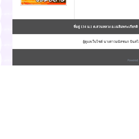
ที่อยู่ 134 ม.1 ต.สวนหลวง อ.เฉลิมพระเกียร
ผู้ดูแลเว็บไซต์ นางสาวมนัสชนก บินสไร