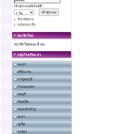
เข้าสู่ระบบอัตโนมัติ :
ลืมรหัสผ่าน
สมัครสมาชิก
สมาชิกใหม่
สมาชิกใหม่ขณะนี้ คน
กลุ่มโรงเรียน สว.
พะเยา
ศรีสะเกษ
กาญจนบุรี
กำแพงเพชร
ลพบุรี
ร้อยเอ็ด
หนองบัวลำภู
ยะลา
ภูเก็ต
ระยอง