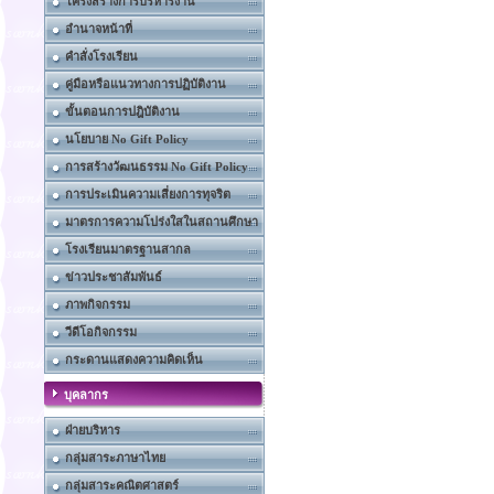
โครงสร้างการบริหารงาน
อำนาจหน้าที่
คำสั่งโรงเรียน
คู่มือหรือแนวทางการปฏิบัติงาน
ขั้นตอนการปฎิบัติงาน
นโยบาย No Gift Policy
การสร้างวัฒนธรรม No Gift Policy
การประเมินความเสี่ยงการทุจริต
มาตรการความโปร่งใสในสถานศึกษา
โรงเรียนมาตรฐานสากล
ข่าวประชาสัมพันธ์
ภาพกิจกรรม
วีดีโอกิจกรรม
กระดานแสดงความคิดเห็น
บุคลากร
ฝ่ายบริหาร
กลุ่มสาระภาษาไทย
กลุ่มสาระคณิตศาสตร์